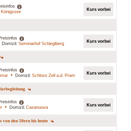
eisinfos
Kurs vorbei
 Königssee
Preisinfos
Kurs vorbei
Domizil:
Seminarhof Schleglberg
Preisinfos
Kurs vorbei
gmar
Domizil:
Schloss Zell a.d. Pram
vierbegleitung
reisinfos
Kurs vorbei
er
Domizil:
Casanuova
ngs von den 50ern bis heute