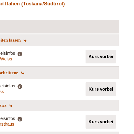
 Italien (Toskana/Südtirol)
eiten lassen
eisinfos
Kurs vorbei
a Weiss
schrittene
eisinfos
Kurs vorbei
iss
sics
eisinfos
Kurs vorbei
rsthaus