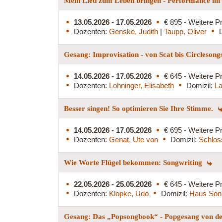
Mein Lied zum Leben bringen - Performance i
13.05.2026 - 17.05.2026
€ 895 - Weitere Pr
Dozenten:
Genske, Judith
|
Taupp, Oliver
Gesang: Improvisation - von Scat bis Circleson
14.05.2026 - 17.05.2026
€ 645 - Weitere Pr
Dozenten:
Lohninger, Elisabeth
Domizil:
La
Besser singen! So optimieren Sie Ihre Stimme.
14.05.2026 - 17.05.2026
€ 695 - Weitere Pr
Dozenten:
Genat, Ute von
Domizil:
Schlos
Wie Worte Flügel bekommen: Songwriting
22.05.2026 - 25.05.2026
€ 645 - Weitere Pr
Dozenten:
Klopke, Udo
Domizil:
Haus Son
Gesang: Das „Popsongbook“ - Popgesang von de