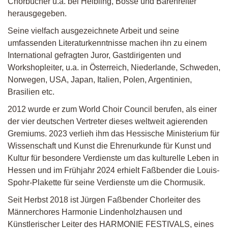
Chorbücher u.a. bei Helbling, Bosse und Bärenreiter
herausgegeben.
Seine vielfach ausgezeichnete Arbeit und seine
umfassenden Literaturkenntnisse machen ihn zu einem
International gefragten Juror, Gastdirigenten und
Workshopleiter, u.a. in Österreich, Niederlande, Schweden,
Norwegen,
USA
, Japan, Italien, Polen, Argentinien,
Brasilien etc.
2012 wurde er zum World Choir Council berufen, als einer
der vier deutschen Vertreter dieses weltweit agierenden
Gremiums. 2023 verlieh ihm das Hessische Ministerium für
Wissenschaft und Kunst die Ehrenurkunde für Kunst und
Kultur für besondere Verdienste um das kulturelle Leben in
Hessen und im Frühjahr 2024 erhielt Faßbender die Louis-
Spohr-Plakette für seine Verdienste um die Chormusik.
Seit Herbst 2018 ist Jürgen Faßbender Chorleiter des
Männerchores Harmonie Lindenholzhausen und
Künstlerischer Leiter des
HARMONIE
FESTIVALS
, eines