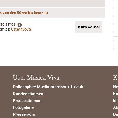
ngs von den 50ern bis heute
Preisinfos
Kurs vorbei
mizil:
Casanuova
Über Musica Viva
K
Philosophie: Musikunterricht + Urlaub
Ne
Kundenstimmen
Ko
Pressestimmen
Im
Fotogalerie
A
Presseraum
Da