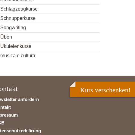
Schlagzeugkurse
Schnupperkurse
Songwriting
Üben
Ukulelenkurse
musica e cultura
ontakt
Kurs verschenken!
wsletter anfordern
ntakt
pressum
GB
tenschutzerklärung