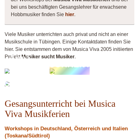
bei uns beschäftigten Gesangslehrer für erwachsene
Hobbmusiker finden Sie
hier
.
Viele Musiker unterrichten auch privat und nicht an einer
Musikschule in Tübingen. Einige Kontaktdaten finden Sie
hier. Sie entstammen dem von Musica Viva 2005 initiierten
Anna-
Projekt
Musiker sucht Musiker
.
CURRENT
Marielle
Y
Krivec
Guitarsilvi
Gesangsunterricht bei Musica
Viva Musikferien
Workshops in Deutschland, Österreich und Italien
(Toskana/Südtirol)