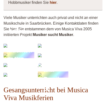
Hobbmusiker finden Sie
hier
.
Viele Musiker unterrichten auch privat und nicht an einer
Musikschule in Saarbrücken. Einige Kontaktdaten finden
Sie hier. Sie entstammen dem von Musica Viva 2005
Adler-
initiierten Projekt
Musiker sucht Musiker
.
Studio;
Mel -
Dawid
Akustikzauber
Musiker
Anja
Adler
19389
Stephan
Leon
Guitarsilvi
Willing
aka
Shee
Devils
D
Gesangsunterricht bei Musica
Viva Musikferien