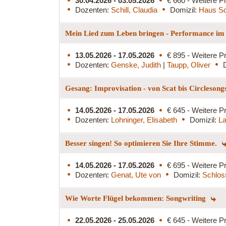
30.04.2026 - 03.05.2026
€ 660 - Weitere Pr
Dozenten:
Schill, Claudia
Domizil:
Haus S
Mein Lied zum Leben bringen - Performance i
13.05.2026 - 17.05.2026
€ 895 - Weitere Pr
Dozenten:
Genske, Judith
|
Taupp, Oliver
Gesang: Improvisation - von Scat bis Circleson
14.05.2026 - 17.05.2026
€ 645 - Weitere Pr
Dozenten:
Lohninger, Elisabeth
Domizil:
La
Besser singen! So optimieren Sie Ihre Stimme.
14.05.2026 - 17.05.2026
€ 695 - Weitere Pr
Dozenten:
Genat, Ute von
Domizil:
Schlos
Wie Worte Flügel bekommen: Songwriting
22.05.2026 - 25.05.2026
€ 645 - Weitere Pr