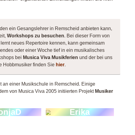
, den ein Gesangslehrer in Remscheid anbieten kann,
eit,
Workshops zu besuchen
. Bei dieser Form von
e, lernt neues Repertoire kennen, kann gemeinsam
ndes oder einer Woche tief in ein musikalisches
kshops bei
Musica Viva Musikferien
und der bei uns
ne Hobbmusiker finden Sie
hier
.
ht an einer Musikschule in Remscheid. Einige
dem von Musica Viva 2005 initiierten Projekt
Musiker
onjaD
Erika
uliena