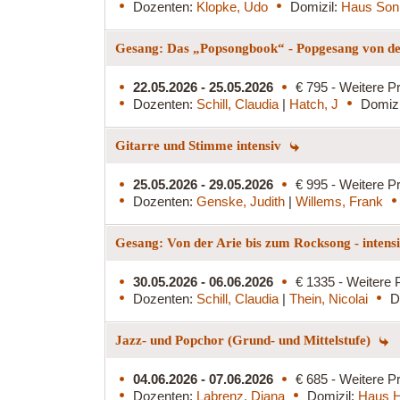
Dozenten:
Klopke, Udo
Domizil:
Haus Son
Gesang: Das „Popsongbook“ - Popgesang von de
22.05.2026 - 25.05.2026
€ 795 - Weitere Pr
Dozenten:
Schill, Claudia
|
Hatch, J
Domizi
Gitarre und Stimme intensiv
25.05.2026 - 29.05.2026
€ 995 - Weitere Pr
Dozenten:
Genske, Judith
|
Willems, Frank
Gesang: Von der Arie bis zum Rocksong - intens
30.05.2026 - 06.06.2026
€ 1335 - Weitere 
Dozenten:
Schill, Claudia
|
Thein, Nicolai
D
Jazz- und Popchor (Grund- und Mittelstufe)
04.06.2026 - 07.06.2026
€ 685 - Weitere Pr
Dozenten:
Labrenz, Diana
Domizil:
Haus H