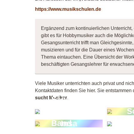
https://www.musikschulen.de
Ergänzend zum kontinuierlichen Unterricht
gibt es für Hobbymusiker auch die Möglichk
Gesangsunterricht trifft man Gleichgesinnt
musizieren und für die Dauer eines Wochene
Thema eintauchen. Eine Übersicht der Wor
beschäftigten Gesangslehrer für erwachse
Viele Musiker unterrichten auch privat und nic
Kontaktdaten finden Sie hier. Sie entstammen 
Sängerin
sucht Musiker
.
sucht
S
Band
Insa
Jo