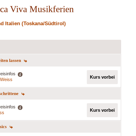
ica Viva Musikferien
 Italien (Toskana/Südtirol)
eiten lassen
eisinfos
Kurs vorbei
a Weiss
schrittene
eisinfos
Kurs vorbei
iss
sics