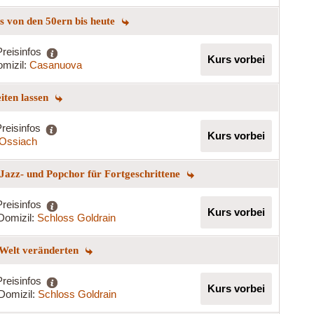
ngs von den 50ern bis heute
Preisinfos
Kurs vorbei
mizil:
Casanuova
eiten lassen
reisinfos
Kurs vorbei
t Ossiach
Jazz- und Popchor für Fortgeschrittene
Preisinfos
Kurs vorbei
Domizil:
Schloss Goldrain
 Welt veränderten
Preisinfos
Kurs vorbei
Domizil:
Schloss Goldrain