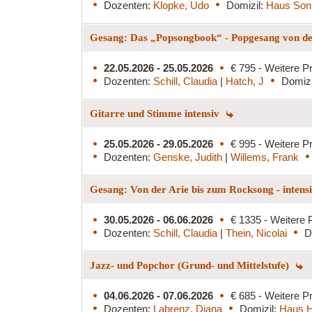
Dozenten:
Klopke, Udo
Domizil:
Haus Son
Gesang: Das „Popsongbook“ - Popgesang von de
22.05.2026 - 25.05.2026
€ 795 - Weitere Pr
Dozenten:
Schill, Claudia
|
Hatch, J
Domizi
Gitarre und Stimme intensiv
25.05.2026 - 29.05.2026
€ 995 - Weitere Pr
Dozenten:
Genske, Judith
|
Willems, Frank
Gesang: Von der Arie bis zum Rocksong - intens
30.05.2026 - 06.06.2026
€ 1335 - Weitere 
Dozenten:
Schill, Claudia
|
Thein, Nicolai
D
Jazz- und Popchor (Grund- und Mittelstufe)
04.06.2026 - 07.06.2026
€ 685 - Weitere Pr
Dozenten:
Labrenz, Diana
Domizil:
Haus H