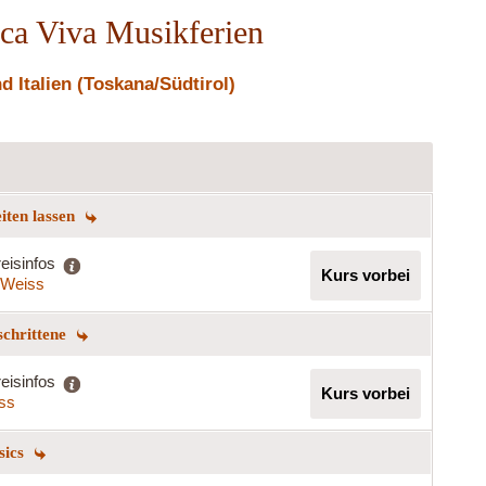
ica Viva Musikferien
 Italien (Toskana/Südtirol)
eiten lassen
eisinfos
Kurs vorbei
a Weiss
schrittene
eisinfos
Kurs vorbei
iss
sics