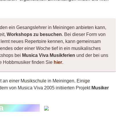
 den ein Gesangslehrer in Meiningen anbieten kann,
eit,
Workshops zu besuchen
. Bei dieser Form von
e, lernt neues Repertoire kennen, kann gemeinsam
ndes oder einer Woche tief in ein musikalisches
kshops bei
Musica Viva Musikferien
und der bei uns
ne Hobbmusiker finden Sie
hier
.
ht an einer Musikschule in Meiningen. Einige
dem von Musica Viva 2005 initiierten Projekt
Musiker
on
a
Shee
vils D