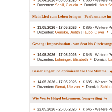
30.04.2026 - 03.05.2026
€ 660 - Weitere Pr
Dozenten:
Schill, Claudia
Domizil:
Haus S
Mein Lied zum Leben bringen - Performance i
13.05.2026 - 17.05.2026
€ 895 - Weitere Pr
Dozenten:
Genske, Judith
|
Taupp, Oliver
Gesang: Improvisation - von Scat bis Circleson
14.05.2026 - 17.05.2026
€ 645 - Weitere Pr
Dozenten:
Lohninger, Elisabeth
Domizil:
La
Besser singen! So optimieren Sie Ihre Stimme.
14.05.2026 - 17.05.2026
€ 695 - Weitere Pr
Dozenten:
Genat, Ute von
Domizil:
Schlos
Wie Worte Flügel bekommen: Songwriting
22.05.2026 - 25.05.2026
€ 645 - Weitere Pr