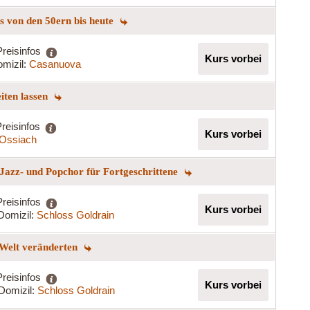
ngs von den 50ern bis heute
Preisinfos
Kurs vorbei
mizil:
Casanuova
eiten lassen
reisinfos
Kurs vorbei
t Ossiach
Jazz- und Popchor für Fortgeschrittene
Preisinfos
Kurs vorbei
Domizil:
Schloss Goldrain
 Welt veränderten
Preisinfos
Kurs vorbei
Domizil:
Schloss Goldrain