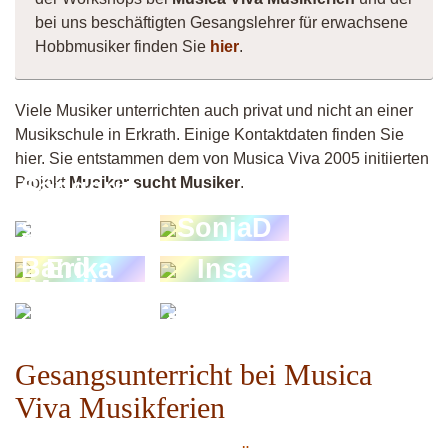
bei uns beschäftigten Gesangslehrer für erwachsene
Hobbmusiker finden Sie
hier
.
Viele Musiker unterrichten auch privat und nicht an einer
Musikschule in Erkrath. Einige Kontaktdaten finden Sie
hier. Sie entstammen dem von Musica Viva 2005 initiierten
Sängerin
Projekt
Musiker sucht Musiker
.
sucht
SonjaD
Band
Erika
Insa
Musiker
Jouliena
5058
Gesangsunterricht bei Musica
Viva Musikferien