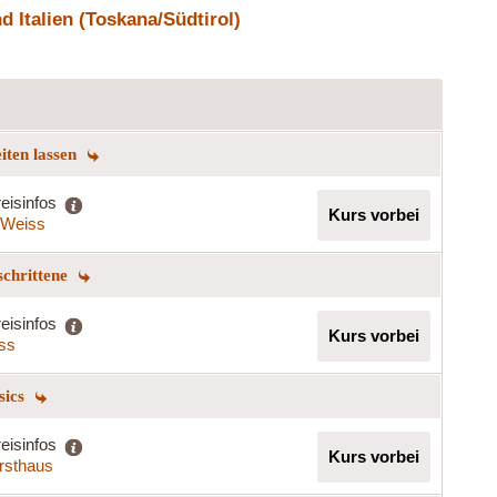
 Italien (Toskana/Südtirol)
eiten lassen
eisinfos
Kurs vorbei
a Weiss
schrittene
eisinfos
Kurs vorbei
iss
sics
eisinfos
Kurs vorbei
rsthaus