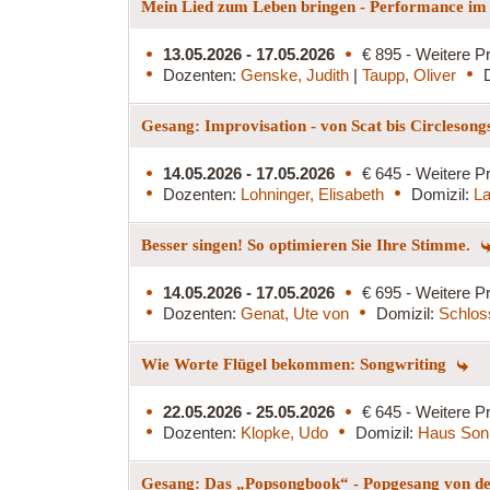
Mein Lied zum Leben bringen - Performance i
13.05.2026 - 17.05.2026
€ 895 - Weitere Pr
Dozenten:
Genske, Judith
|
Taupp, Oliver
Gesang: Improvisation - von Scat bis Circleson
14.05.2026 - 17.05.2026
€ 645 - Weitere Pr
Dozenten:
Lohninger, Elisabeth
Domizil:
La
Besser singen! So optimieren Sie Ihre Stimme.
14.05.2026 - 17.05.2026
€ 695 - Weitere Pr
Dozenten:
Genat, Ute von
Domizil:
Schlos
Wie Worte Flügel bekommen: Songwriting
22.05.2026 - 25.05.2026
€ 645 - Weitere Pr
Dozenten:
Klopke, Udo
Domizil:
Haus Son
Gesang: Das „Popsongbook“ - Popgesang von de