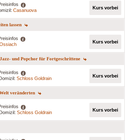
Preisinfos
Kurs vorbei
mizil:
Casanuova
eiten lassen
reisinfos
Kurs vorbei
t Ossiach
Jazz- und Popchor für Fortgeschrittene
Preisinfos
Kurs vorbei
Domizil:
Schloss Goldrain
 Welt veränderten
Preisinfos
Kurs vorbei
Domizil:
Schloss Goldrain