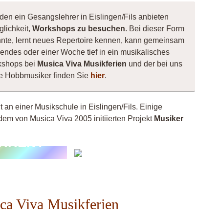
den ein Gesangslehrer in Eislingen/Fils anbieten
glichkeit,
Workshops zu besuchen
. Bei dieser Form
innte, lernt neues Repertoire kennen, kann gemeinsam
ndes oder einer Woche tief in ein musikalisches
kshops bei
Musica Viva Musikferien
und der bei uns
ne Hobbmusiker finden Sie
hier
.
t an einer Musikschule in Eislingen/Fils. Einige
dem von Musica Viva 2005 initiierten Projekt
Musiker
Anna-
RRENT
Marielle
Krivec
ica Viva Musikferien