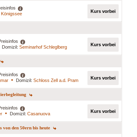
eisinfos
Kurs vorbei
 Königssee
Preisinfos
Kurs vorbei
Domizil:
Seminarhof Schleglberg
Preisinfos
Kurs vorbei
gmar
Domizil:
Schloss Zell a.d. Pram
vierbegleitung
reisinfos
Kurs vorbei
er
Domizil:
Casanuova
ngs von den 50ern bis heute