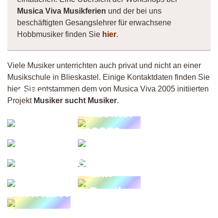
Musica Viva Musikferien
und der bei uns
beschäftigten Gesangslehrer für erwachsene
Hobbmusiker finden Sie
hier
.
Viele Musiker unterrichten auch privat und nicht an einer
Musikschule in Blieskastel. Einige Kontaktdaten finden Sie
hier. Sie entstammen dem von Musica Viva 2005 initiierten
Adler-
Projekt
Musiker sucht Musiker
.
Studio;
Musiker
Dawid
19389
el -
Anja
Adler
Akustikzauber
Stephan
Leon
Guitarsilvi
Willing
aka
Shee
Devils
CURRENT
D
Y