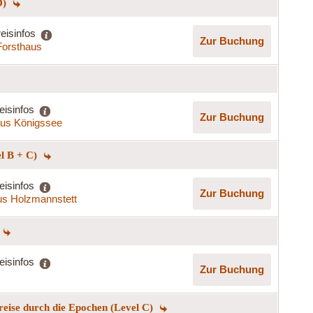
D)
eisinfos
Zur Buchung
Forsthaus
eisinfos
Zur Buchung
us Königssee
el B + C)
eisinfos
Zur Buchung
s Holzmannstett
eisinfos
Zur Buchung
reise durch die Epochen (Level C)