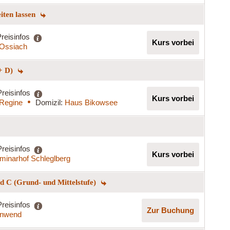
eiten lassen
reisinfos
Kurs vorbei
t Ossiach
+ D)
Preisinfos
Kurs vorbei
 Regine
Domizil:
Haus Bikowsee
Preisinfos
Kurs vorbei
minarhof Schleglberg
 C (Grund- und Mittelstufe)
Preisinfos
Zur Buchung
nnwend