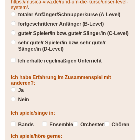
https://musica-viva.de/rund-um-die-kurse/unser-level-
system/
.
totaler Anfänger/Schnupperkurse (A-Level)
fortgeschrittener Anfänger (B-Level)
gute/r Spieler/in bzw. gute/r Sänger/in (C-Level)
sehr gute/r Spieler/in bzw. sehr gute/r
Sänger/in (D-Level)
Ich erhalte regelmäßigen Unterricht
Ich habe Erfahrung im Zusammenspiel mit
anderen?:
Ja
Nein
Ich spiele/singe in:
Bands
Ensembles
Orchestern
Chören
Ich spiele/höre gerne: