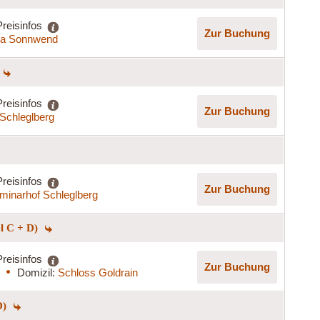
Preisinfos
Zur Buchung
lla Sonnwend
Preisinfos
Zur Buchung
Schleglberg
Preisinfos
Zur Buchung
minarhof Schleglberg
el C + D)
Preisinfos
Zur Buchung
Domizil:
Schloss Goldrain
D)