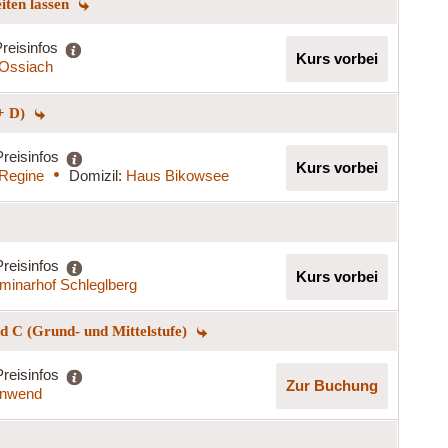
eiten lassen
reisinfos
Kurs vorbei
t Ossiach
+ D)
Preisinfos
Kurs vorbei
 Regine
Domizil:
Haus Bikowsee
Preisinfos
Kurs vorbei
minarhof Schleglberg
 C (Grund- und Mittelstufe)
Preisinfos
Zur Buchung
nnwend