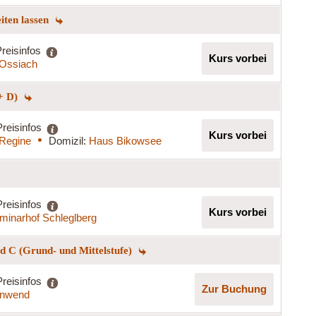
eiten lassen
reisinfos
Kurs vorbei
t Ossiach
+ D)
Preisinfos
Kurs vorbei
 Regine
Domizil:
Haus Bikowsee
Preisinfos
Kurs vorbei
minarhof Schleglberg
 C (Grund- und Mittelstufe)
Preisinfos
Zur Buchung
nnwend