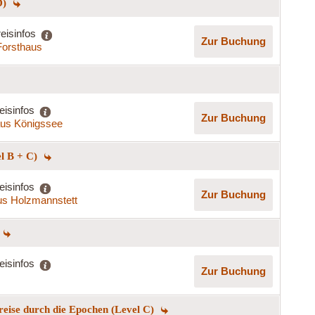
D)
eisinfos
Zur Buchung
Forsthaus
eisinfos
Zur Buchung
us Königssee
el B + C)
eisinfos
Zur Buchung
s Holzmannstett
eisinfos
Zur Buchung
reise durch die Epochen (Level C)