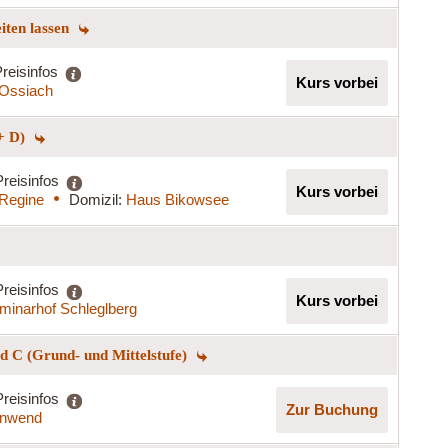
eiten lassen
reisinfos
Kurs vorbei
t Ossiach
+ D)
Preisinfos
Kurs vorbei
 Regine
Domizil:
Haus Bikowsee
Preisinfos
Kurs vorbei
minarhof Schleglberg
 C (Grund- und Mittelstufe)
Preisinfos
Zur Buchung
nnwend