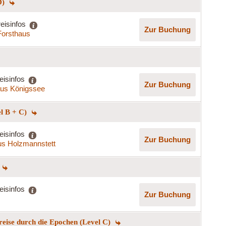
D)
eisinfos
Zur Buchung
Forsthaus
eisinfos
Zur Buchung
us Königssee
el B + C)
eisinfos
Zur Buchung
s Holzmannstett
eisinfos
Zur Buchung
reise durch die Epochen (Level C)