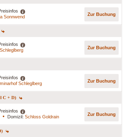
Preisinfos
Zur Buchung
lla Sonnwend
Preisinfos
Zur Buchung
Schleglberg
Preisinfos
Zur Buchung
minarhof Schleglberg
el C + D)
Preisinfos
Zur Buchung
Domizil:
Schloss Goldrain
D)