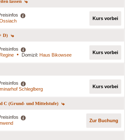
eiten lassen
reisinfos
Kurs vorbei
t Ossiach
+ D)
Preisinfos
Kurs vorbei
 Regine
Domizil:
Haus Bikowsee
Preisinfos
Kurs vorbei
minarhof Schleglberg
 C (Grund- und Mittelstufe)
Preisinfos
Zur Buchung
nnwend