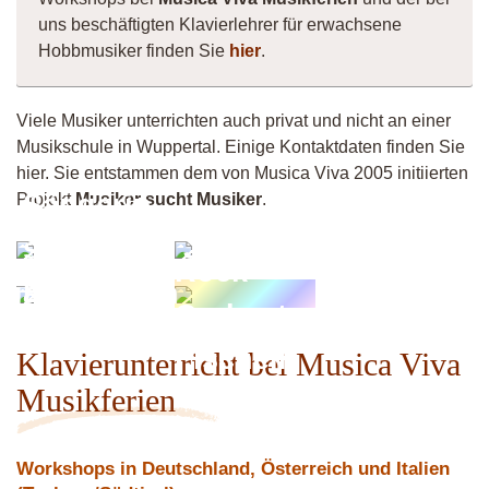
uns beschäftigten Klavierlehrer für erwachsene
Hobbmusiker finden Sie
hier
.
Viele Musiker unterrichten auch privat und nicht an einer
Musikschule in Wuppertal. Einige Kontaktdaten finden Sie
hier. Sie entstammen dem von Musica Viva 2005 initiierten
Sängerin
Projekt
Musiker sucht Musiker
.
Pop &
sucht
Jouliena
Rock
Band
Pianowoman
Orchester
Fischeln
Klavierunterricht bei Musica Viva
Musikferien
Workshops in Deutschland, Österreich und Italien