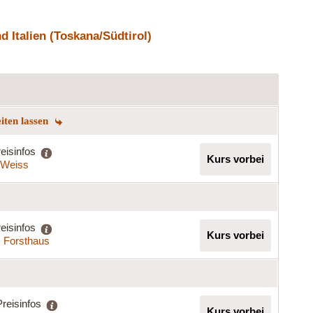
 Italien (Toskana/Südtirol)
eiten lassen
eisinfos
Kurs vorbei
a Weiss
eisinfos
Kurs vorbei
s Forsthaus
Preisinfos
Kurs vorbei