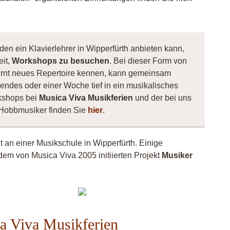
den ein Klavierlehrer in Wipperfürth anbieten kann,
eit,
Workshops zu besuchen
. Bei dieser Form von
, lernt neues Repertoire kennen, kann gemeinsam
ndes oder einer Woche tief in ein musikalisches
kshops bei
Musica Viva Musikferien
und der bei uns
e Hobbmusiker finden Sie
hier
.
ht an einer Musikschule in Wipperfürth. Einige
dem von Musica Viva 2005 initiierten Projekt
Musiker
ngerin
cht
Jouliena
nd
ca Viva Musikferien