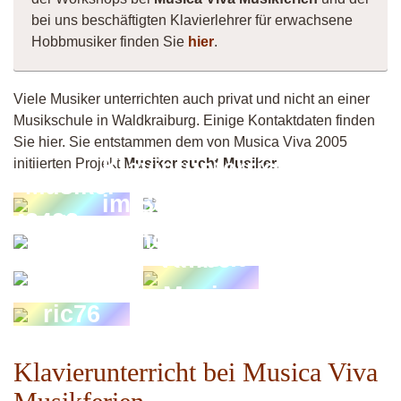
bei uns beschäftigten Klavierlehrer für erwachsene
Hobbmusiker finden Sie
hier
.
Viele Musiker unterrichten auch privat und nicht an einer
Musikschule in Waldkraiburg. Einige Kontaktdaten finden
Sie hier. Sie entstammen dem von Musica Viva 2005
Klavierunterricht
initiierten Projekt
Musiker sucht Musiker
.
Musiker
im Schwabing
8492
Martin
Tim
München
Konicsek
Vincent
Ambe-
aldor
Music
ric76
Klavierunterricht bei Musica Viva