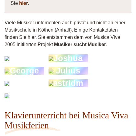
Sie
hier
.
Viele Musiker unterrichten auch privat und nicht an einer
Musikschule in Köthen (Anhalt). Einige Kontaktdaten
finden Sie hier. Sie entstammen dem von Musica Viva
2005 initiierten Projekt
Musiker sucht Musiker
.
derJoi
Joshua
George
Julius
Mache-
astridm
Marlin
Musiker
16549
Klavierunterricht bei Musica Viva
Musikferien