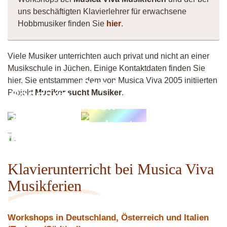
uns beschäftigten Klavierlehrer für erwachsene
Hobbmusiker finden Sie
hier
.
Viele Musiker unterrichten auch privat und nicht an einer
Musikschule in Jüchen. Einige Kontaktdaten finden Sie
hier. Sie entstammen dem von Musica Viva 2005 initiierten
Pop &
Sängerin
Projekt
Musiker sucht Musiker
.
Rock
sucht
Orchester
Band
Pianowoman
Fischeln
Klavierunterricht bei Musica Viva
Musikferien
Workshops in Deutschland, Österreich und Italien