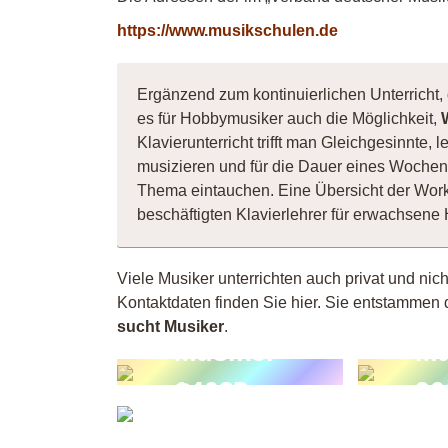
https://www.musikschulen.de
Ergänzend zum kontinuierlichen Unterricht, 
es für Hobbymusiker auch die Möglichkeit,
Klavierunterricht trifft man Gleichgesinnte
musizieren und für die Dauer eines Wochene
Thema eintauchen. Eine Übersicht der Wor
beschäftigten Klavierlehrer für erwachsen
Viele Musiker unterrichten auch privat und nic
Kontaktdaten finden Sie hier. Sie entstammen 
sucht Musiker
.
Musiker
Mu
14039
90
Stephan
Willing