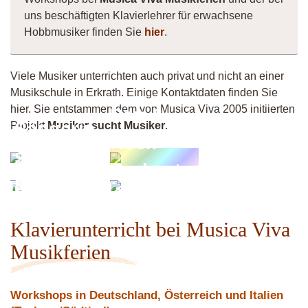
uns beschäftigten Klavierlehrer für erwachsene
Hobbmusiker finden Sie
hier
.
Viele Musiker unterrichten auch privat und nicht an einer
Musikschule in Erkrath. Einige Kontaktdaten finden Sie
hier. Sie entstammen dem von Musica Viva 2005 initiierten
Pop &
Sängerin
Projekt
Musiker sucht Musiker
.
Rock
sucht
Orchester
Band
Pianowoman
Jouliena
Fischeln
Klavierunterricht bei Musica Viva
Musikferien
Workshops in Deutschland, Österreich und Italien