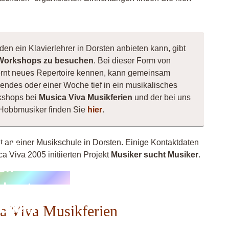
den ein Klavierlehrer in Dorsten anbieten kann, gibt
Workshops zu besuchen
. Bei dieser Form von
, lernt neues Repertoire kennen, kann gemeinsam
ndes oder einer Woche tief in ein musikalisches
kshops bei
Musica Viva Musikferien
und der bei uns
e Hobbmusiker finden Sie
hier
.
ht an einer Musikschule in Dorsten. Einige Kontaktdaten
p &
a Viva 2005 initiierten Projekt
Musiker sucht Musiker
.
ck
chester
scheln
ca Viva Musikferien