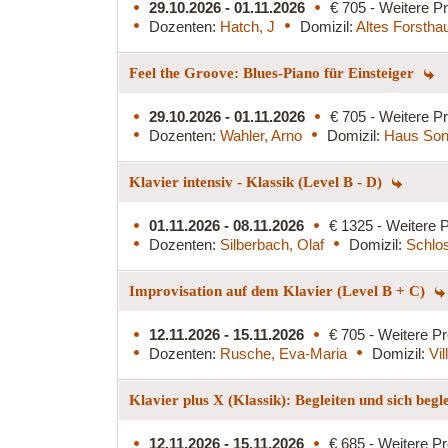
29.10.2026 - 01.11.2026
€ 705 - Weitere Pr
Dozenten:
Hatch, J
Domizil:
Altes Forstha
Feel the Groove: Blues-Piano für Einsteiger
29.10.2026 - 01.11.2026
€ 705 - Weitere Pr
Dozenten:
Wahler, Arno
Domizil:
Haus Son
Klavier intensiv - Klassik (Level B - D)
01.11.2026 - 08.11.2026
€ 1325 - Weitere P
Dozenten:
Silberbach, Olaf
Domizil:
Schlo
Improvisation auf dem Klavier (Level B + C)
12.11.2026 - 15.11.2026
€ 705 - Weitere Pr
Dozenten:
Rusche, Eva-Maria
Domizil:
Vi
Klavier plus X (Klassik): Begleiten und sich begl
12.11.2026 - 15.11.2026
€ 685 - Weitere Pr