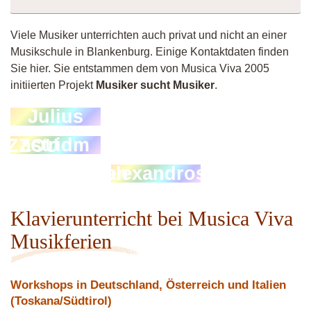
Viele Musiker unterrichten auch privat und nicht an einer
Musikschule in Blankenburg. Einige Kontaktdaten finden
Sie hier. Sie entstammen dem von Musica Viva 2005
initiierten Projekt
Musiker sucht Musiker
.
Mache-
Julius
Marlin
astridm
derJoi
AZZOU
Kompositionen
alexandros
 Filmmusik)
Klavierunterricht bei Musica Viva
Musikferien
Workshops in Deutschland, Österreich und Italien
(Toskana/Südtirol)