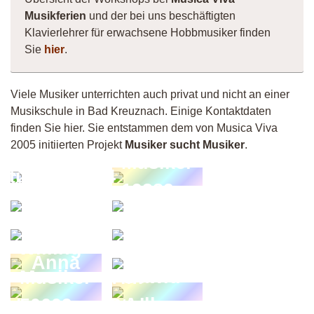
Musikferien
und der bei uns beschäftigten
Klavierlehrer für erwachsene Hobbmusiker finden
Sie
hier
.
Viele Musiker unterrichten auch privat und nicht an einer
Musikschule in Bad Kreuznach. Einige Kontaktdaten
finden Sie hier. Sie entstammen dem von Musica Viva
2005 initiierten Projekt
Musiker sucht Musiker
.
Musiker
SturmGraz64
19389
FloH
Olga
Stephan
Stefan
Adler-
Willing
Jenal
Studio;
Anna
Dawid
Musiker
Tim
Adler
50609
Stolzmann
el -