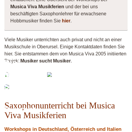
Musica Viva Musikferien
und der bei uns
beschäftigten Saxophonlehrer für erwachsene
Hobbmusiker finden Sie
hier
.
Viele Musiker unterrichten auch privat und nicht an einer
Musikschule in Oberursel. Einige Kontaktdaten finden Sie
hier. Sie entstammen dem von Musica Viva 2005 initiierten
Dipl.-
Projekt
Musiker sucht Musiker
.
Berni
OpenScores
Musiker
Alto
Saxophon
/
Saxophonunterricht bei Musica
Querflöte
Viva Musikferien
Workshops in Deutschland, Österreich und Italien