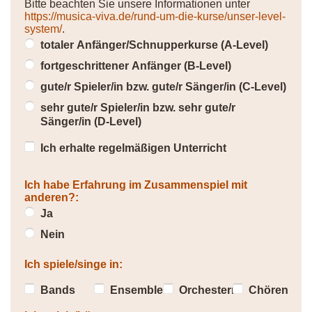
Bitte beachten Sie unsere Informationen unter
https://musica-viva.de/rund-um-die-kurse/unser-level-
system/
.
totaler Anfänger/Schnupperkurse (A-Level)
fortgeschrittener Anfänger (B-Level)
gute/r Spieler/in bzw. gute/r Sänger/in (C-Level)
sehr gute/r Spieler/in bzw. sehr gute/r
Sänger/in (D-Level)
Ich erhalte regelmäßigen Unterricht
Ich habe Erfahrung im Zusammenspiel mit
anderen?:
Ja
Nein
Ich spiele/singe in:
Bands
Ensembles
Orchestern
Chören