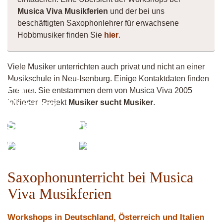
Musica Viva Musikferien
und der bei uns
beschäftigten Saxophonlehrer für erwachsene
Hobbmusiker finden Sie
hier
.
Viele Musiker unterrichten auch privat und nicht an einer
Musikschule in Neu-Isenburg. Einige Kontaktdaten finden
Dipl.-
Sie hier. Sie entstammen dem von Musica Viva 2005
Musiker
initiierten Projekt
Musiker sucht Musiker
.
Saxophon
OpenScores
Berni
/
Andy
Alto
Querflöte
Saxophonunterricht bei Musica
Viva Musikferien
Workshops in Deutschland, Österreich und Italien