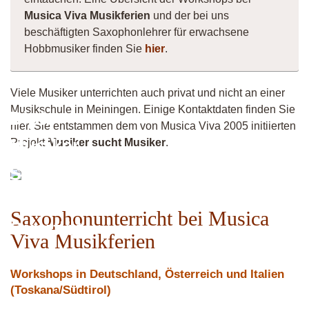
Musica Viva Musikferien
und der bei uns
beschäftigten Saxophonlehrer für erwachsene
Hobbmusiker finden Sie
hier
.
Viele Musiker unterrichten auch privat und nicht an einer
Musikschule in Meiningen. Einige Kontaktdaten finden Sie
Dipl.-
hier. Sie entstammen dem von Musica Viva 2005 initiierten
Musiker
Projekt
Musiker sucht Musiker
.
Saxophon
/
Saxophonunterricht bei Musica
Querflöte
Viva Musikferien
Workshops in Deutschland, Österreich und Italien
(Toskana/Südtirol)