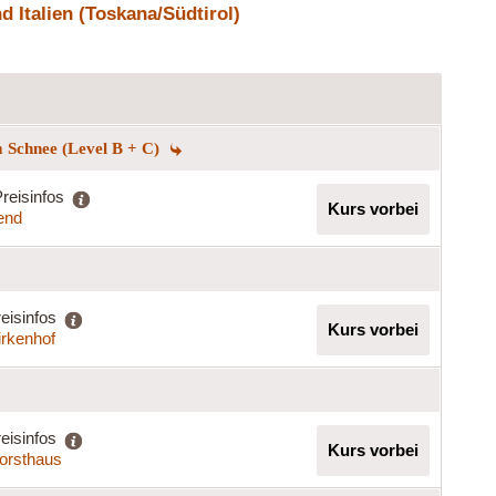
 Italien (Toskana/Südtirol)
 Schnee (Level B + C)
reisinfos
Kurs vorbei
end
eisinfos
Kurs vorbei
irkenhof
eisinfos
Kurs vorbei
Forsthaus