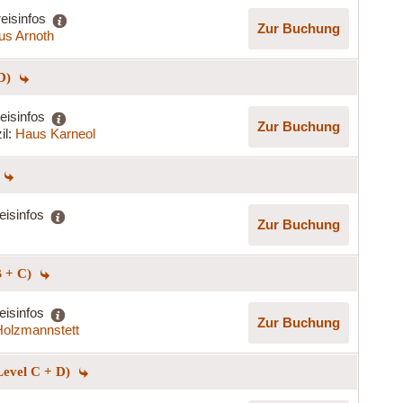
eisinfos
Zur Buchung
us Arnoth
 D)
eisinfos
Zur Buchung
il:
Haus Karneol
eisinfos
Zur Buchung
B + C)
eisinfos
Zur Buchung
olzmannstett
Level C + D)