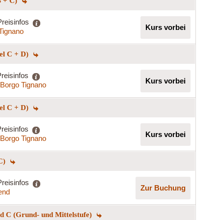
B + C)
Preisinfos
Kurs vorbei
Tignano
el C + D)
reisinfos
Kurs vorbei
Borgo Tignano
el C + D)
reisinfos
Kurs vorbei
Borgo Tignano
 C)
Preisinfos
Zur Buchung
end
 C (Grund- und Mittelstufe)