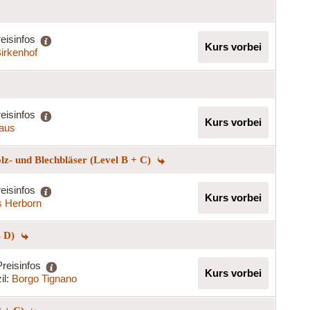
eisinfos
Kurs vorbei
Birkenhof
eisinfos
Kurs vorbei
haus
lz- und Blechbläser (Level B + C)
eisinfos
Kurs vorbei
s Herborn
s D)
Preisinfos
Kurs vorbei
il:
Borgo Tignano