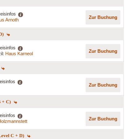
eisinfos
Zur Buchung
us Arnoth
 D)
eisinfos
Zur Buchung
il:
Haus Karneol
eisinfos
Zur Buchung
B + C)
eisinfos
Zur Buchung
olzmannstett
Level C + D)