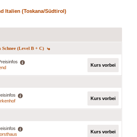
 Italien (Toskana/Südtirol)
 Schnee (Level B + C)
reisinfos
Kurs vorbei
end
eisinfos
Kurs vorbei
irkenhof
eisinfos
Kurs vorbei
Forsthaus