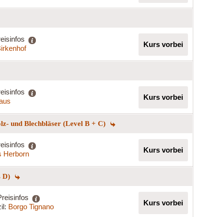
eisinfos
Kurs vorbei
Birkenhof
eisinfos
Kurs vorbei
haus
lz- und Blechbläser (Level B + C)
eisinfos
Kurs vorbei
s Herborn
s D)
Preisinfos
Kurs vorbei
il:
Borgo Tignano