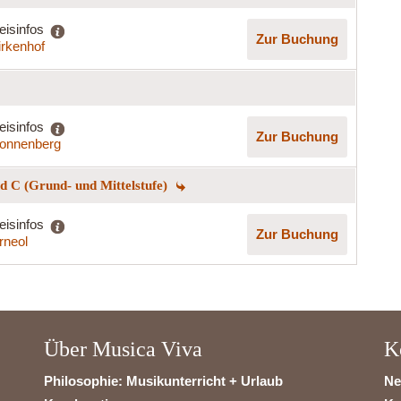
eisinfos
Zur Buchung
irkenhof
eisinfos
Zur Buchung
onnenberg
 C (Grund- und Mittelstufe)
eisinfos
Zur Buchung
rneol
Über Musica Viva
K
Philosophie: Musikunterricht + Urlaub
Ne