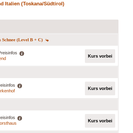
 Italien (Toskana/Südtirol)
 Schnee (Level B + C)
reisinfos
Kurs vorbei
end
eisinfos
Kurs vorbei
irkenhof
eisinfos
Kurs vorbei
Forsthaus