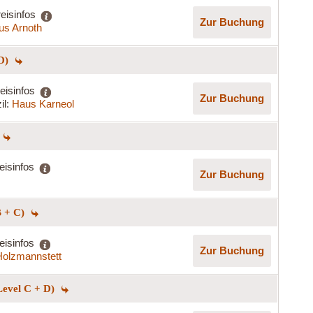
eisinfos
Zur Buchung
us Arnoth
 D)
eisinfos
Zur Buchung
il:
Haus Karneol
eisinfos
Zur Buchung
B + C)
eisinfos
Zur Buchung
olzmannstett
Level C + D)