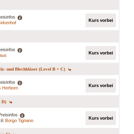
eisinfos
Kurs vorbei
Birkenhof
eisinfos
Kurs vorbei
haus
lz- und Blechbläser (Level B + C)
eisinfos
Kurs vorbei
s Herborn
s D)
Preisinfos
Kurs vorbei
il:
Borgo Tignano