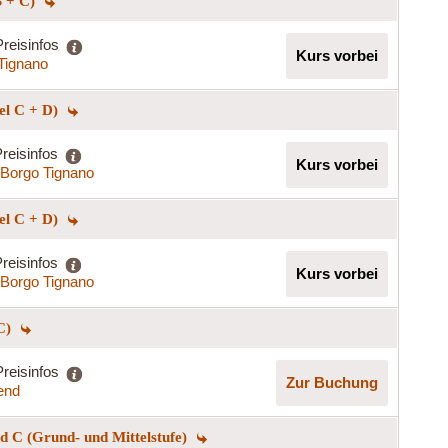
B + C)
Preisinfos
Kurs vorbei
Tignano
el C + D)
reisinfos
Kurs vorbei
Borgo Tignano
el C + D)
reisinfos
Kurs vorbei
Borgo Tignano
 C)
Preisinfos
Zur Buchung
end
 C (Grund- und Mittelstufe)