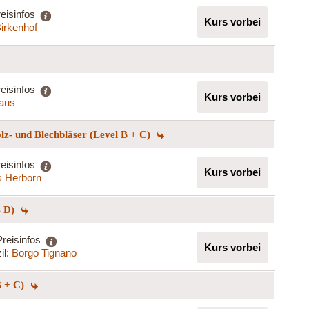
eisinfos
Kurs vorbei
Birkenhof
eisinfos
Kurs vorbei
haus
lz- und Blechbläser (Level B + C)
eisinfos
Kurs vorbei
s Herborn
s D)
Preisinfos
Kurs vorbei
il:
Borgo Tignano
B + C)