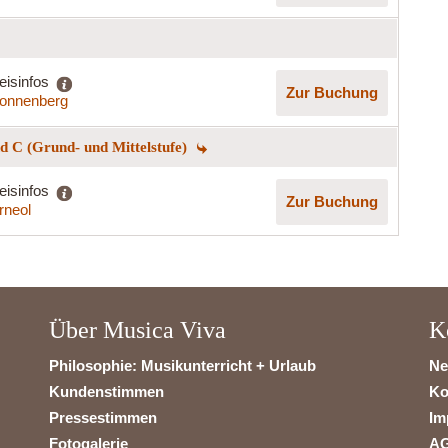
eisinfos
Zur Buchung
onnenberg
 C (Grund- und Mittelstufe)
eisinfos
Zur Buchung
rneol
Über Musica Viva
K
Philosophie: Musikunterricht + Urlaub
Ne
Kundenstimmen
Ko
Pressestimmen
Im
Fotogalerie
A