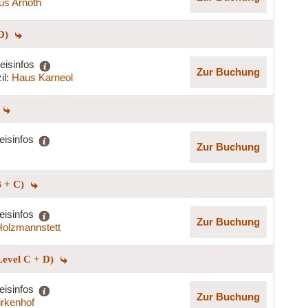
us Arnoth
 D)
eisinfos
Zur Buchung
il:
Haus Karneol
eisinfos
Zur Buchung
B + C)
eisinfos
Zur Buchung
olzmannstett
Level C + D)
eisinfos
Zur Buchung
irkenhof