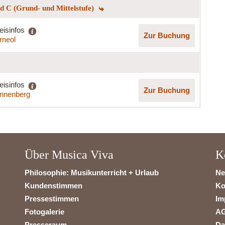
 C (Grund- und Mittelstufe)
eisinfos
Zur Buchung
rneol
eisinfos
Zur Buchung
nnenberg
Über Musica Viva
K
Philosophie: Musikunterricht + Urlaub
Ne
Kundenstimmen
Ko
Pressestimmen
Im
Fotogalerie
A
Presseraum
Da