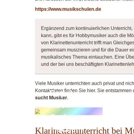
https://www.musikschulen.de
Ergänzend zum kontinuierlichen Unterricht, 
kann, gibt es für Hobbymusiker auch die Mö
von Klarinettenunterricht trifft man Gleichg
gemeinsam musizieren und für die Dauer ei
musikalisches Thema eintauchen. Eine Übe
und der bei uns beschäftigten Klarinettenl
Viele Musiker unterrichten auch privat und nic
Kontaktdaten finden Sie hier. Sie entstammen 
Pop &
sucht Musiker
.
Rock
Orchester
Fischeln
Klarinettenunterricht bei 