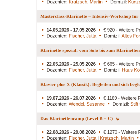
Dozenten:
Kratzsch, Martin
Domizil:
Kunz
Masterclass-Klarinette – Intensiv-Workshop für
14.05.2026 - 17.05.2026
€ 920 - Weitere Pr
Dozenten:
Fischer, Jutta
Domizil:
Altes Fo
Klarinette spezial: vom Solo bis zum Klarinette
22.05.2026 - 25.05.2026
€ 665 - Weitere Pr
Dozenten:
Fischer, Jutta
Domizil:
Haus Kö
Klavier plus X (Klassik): Begleiten und sich begl
19.07.2026 - 26.07.2026
€ 1189 - Weitere P
Dozenten:
Wendel, Susanne
Domizil:
Stif
Das Klarinettencamp (Level B + C)
22.08.2026 - 29.08.2026
€ 1270 - Weitere 
Dozenten:
Fischer, Jutta
|
Kratzsch, Martin