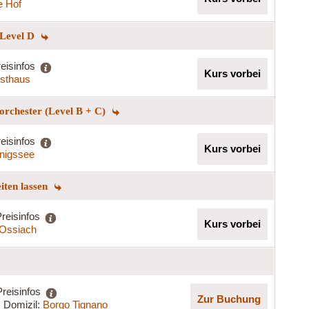
e Hof
 Level D
eisinfos
Kurs vorbei
rsthaus
norchester (Level B + C)
eisinfos
Kurs vorbei
nigssee
eiten lassen
reisinfos
Kurs vorbei
t Ossiach
Preisinfos
Zur Buchung
Domizil:
Borgo Tignano