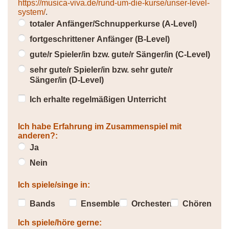
https://musica-viva.de/rund-um-die-kurse/unser-level-
system/
.
totaler Anfänger/Schnupperkurse (A-Level)
fortgeschrittener Anfänger (B-Level)
gute/r Spieler/in bzw. gute/r Sänger/in (C-Level)
sehr gute/r Spieler/in bzw. sehr gute/r
Sänger/in (D-Level)
Ich erhalte regelmäßigen Unterricht
Ich habe Erfahrung im Zusammenspiel mit
anderen?:
Ja
Nein
Ich spiele/singe in:
Bands
Ensembles
Orchestern
Chören
Ich spiele/höre gerne: