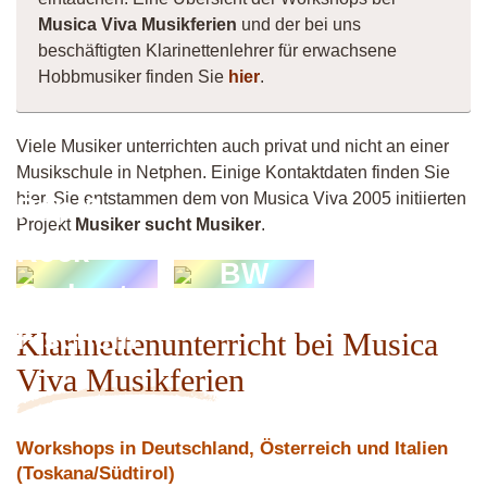
Musica Viva Musikferien
und der bei uns
beschäftigten Klarinettenlehrer für erwachsene
Hobbmusiker finden Sie
hier
.
Viele Musiker unterrichten auch privat und nicht an einer
Musikschule in Netphen. Einige Kontaktdaten finden Sie
hier. Sie entstammen dem von Musica Viva 2005 initiierten
Pop &
Projekt
Musiker sucht Musiker
.
Rock
BW
Orchester
Fischeln
Klarinettenunterricht bei Musica
Viva Musikferien
Workshops in Deutschland, Österreich und Italien
(Toskana/Südtirol)