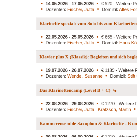
14.05.2026 - 17.05.2026
€ 920 - Weitere Pr
Dozenten:
Fischer, Jutta
Domizil:
Altes Fo
Klarinette spezial: vom Solo bis zum Klarinette
22.05.2026 - 25.05.2026
€ 665 - Weitere Pr
Dozenten:
Fischer, Jutta
Domizil:
Haus Kö
Klavier plus X (Klassik): Begleiten und sich begl
19.07.2026 - 26.07.2026
€ 1189 - Weitere P
Dozenten:
Wendel, Susanne
Domizil:
Stif
Das Klarinettencamp (Level B + C)
22.08.2026 - 29.08.2026
€ 1270 - Weitere 
Dozenten:
Fischer, Jutta
|
Kratzsch, Martin
Kammerensemble Saxophon & Klarinette - B und
30.08.2026 - 06.09.2026
€ 1210 - Weitere 