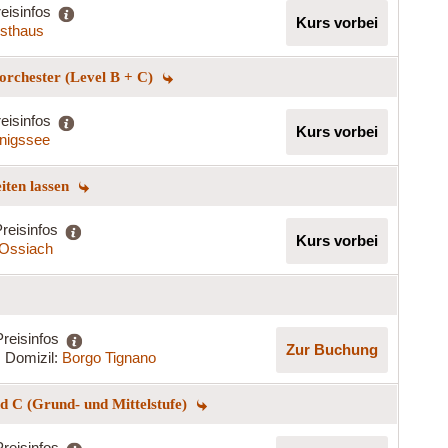
eisinfos
Kurs vorbei
rsthaus
norchester (Level B + C)
eisinfos
Kurs vorbei
nigssee
eiten lassen
reisinfos
Kurs vorbei
t Ossiach
Preisinfos
Zur Buchung
Domizil:
Borgo Tignano
 C (Grund- und Mittelstufe)
Preisinfos