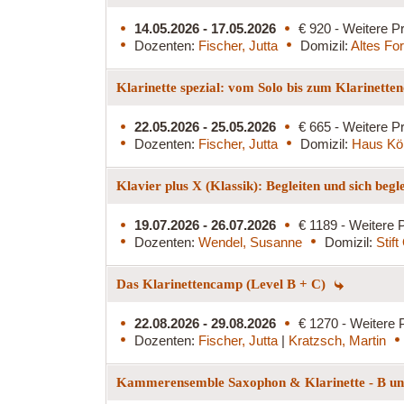
14.05.2026 - 17.05.2026
€ 920 - Weitere Pr
Dozenten:
Fischer, Jutta
Domizil:
Altes Fo
Klarinette spezial: vom Solo bis zum Klarinette
22.05.2026 - 25.05.2026
€ 665 - Weitere Pr
Dozenten:
Fischer, Jutta
Domizil:
Haus Kö
Klavier plus X (Klassik): Begleiten und sich begl
19.07.2026 - 26.07.2026
€ 1189 - Weitere P
Dozenten:
Wendel, Susanne
Domizil:
Stif
Das Klarinettencamp (Level B + C)
22.08.2026 - 29.08.2026
€ 1270 - Weitere 
Dozenten:
Fischer, Jutta
|
Kratzsch, Martin
Kammerensemble Saxophon & Klarinette - B und