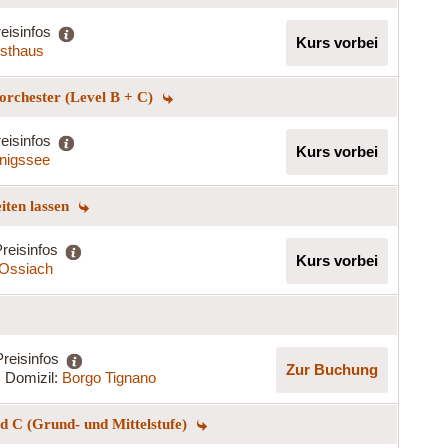
eisinfos
Kurs vorbei
rsthaus
norchester (Level B + C)
eisinfos
Kurs vorbei
nigssee
eiten lassen
reisinfos
Kurs vorbei
t Ossiach
Preisinfos
Zur Buchung
Domizil:
Borgo Tignano
 C (Grund- und Mittelstufe)