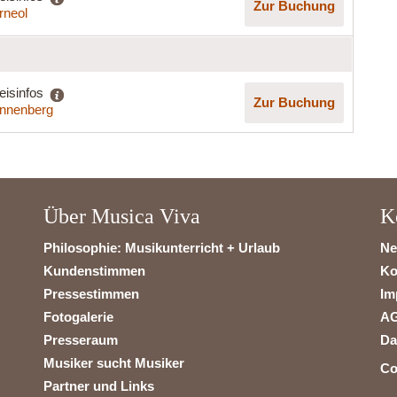
Zur Buchung
rneol
eisinfos
Zur Buchung
nnenberg
Über Musica Viva
K
Philosophie: Musikunterricht + Urlaub
Ne
Kundenstimmen
Ko
Pressestimmen
Im
Fotogalerie
A
Presseraum
Da
Musiker sucht Musiker
Co
Partner und Links