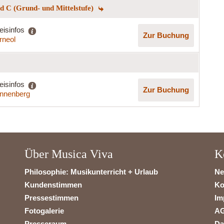
 C (Grund- und Mittelstufe)
eisinfos
Zur Buchung
rneol
eisinfos
Zur Buchung
nnenberg
Über Musica Viva
K
Philosophie: Musikunterricht + Urlaub
Ne
Kundenstimmen
Ko
Pressestimmen
Im
Fotogalerie
A
Presseraum
Da