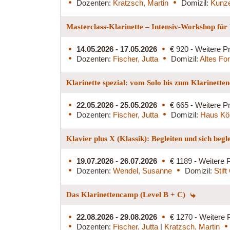
Dozenten:
Kratzsch, Martin
Domizil:
Kunz
Masterclass-Klarinette – Intensiv-Workshop für
14.05.2026 - 17.05.2026
€ 920 - Weitere Pr
Dozenten:
Fischer, Jutta
Domizil:
Altes Fo
Klarinette spezial: vom Solo bis zum Klarinette
22.05.2026 - 25.05.2026
€ 665 - Weitere Pr
Dozenten:
Fischer, Jutta
Domizil:
Haus Kö
Klavier plus X (Klassik): Begleiten und sich begl
19.07.2026 - 26.07.2026
€ 1189 - Weitere P
Dozenten:
Wendel, Susanne
Domizil:
Stif
Das Klarinettencamp (Level B + C)
22.08.2026 - 29.08.2026
€ 1270 - Weitere 
Dozenten:
Fischer, Jutta
|
Kratzsch, Martin