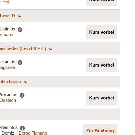
e Hof
 Level D
eisinfos
Kurs vorbei
rsthaus
norchester (Level B + C)
eisinfos
Kurs vorbei
nigssee
eiten lassen
reisinfos
Kurs vorbei
t Ossiach
Preisinfos
Zur Buchung
Domizil:
Borgo Tignano