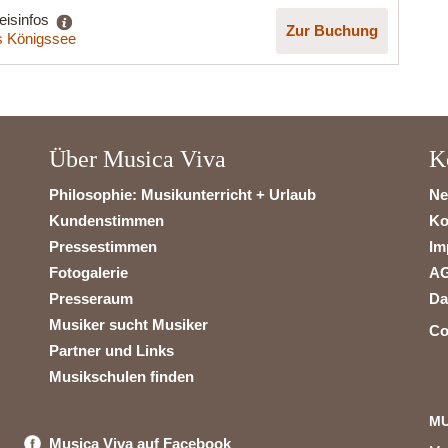
eisinfos
Zur Buchung
 Königssee
Über Musica Viva
K
Philosophie: Musikunterricht + Urlaub
Ne
Kundenstimmen
Ko
Pressestimmen
Im
Fotogalerie
A
Presseraum
Da
Musiker sucht Musiker
Co
Partner und Links
Musikschulen finden
MU
Musica Viva auf Facebook