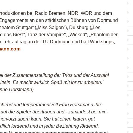
Produktionen bei Radio Bremen,
NDR
,
WDR
und dem
 Engagements an den städtischen Bühnen von Dortmund
atern Stuttgart („Miss Saigon“), Duisburg („Les
 das Biest“, Tanz der Vampire“, „Wicked“, „Phantom der
n Lehrauftrag an der TU Dortmund und hält Workshops,
mann.com
 bei der Zusammenstellung der Trios und der Auswahl
teln. Es macht wirklich Spaß mit ihr zu arbeiten."
 Anne Horstmann)
rischend und temperamentvoll Frau Horstmann ihre
auf die Spieler übertragen und - zumindest bei mir -
hervorzaubern kann. Sie hat einen klaren, gut
eundlich fordernd und in jeder Beziehung fördernd.