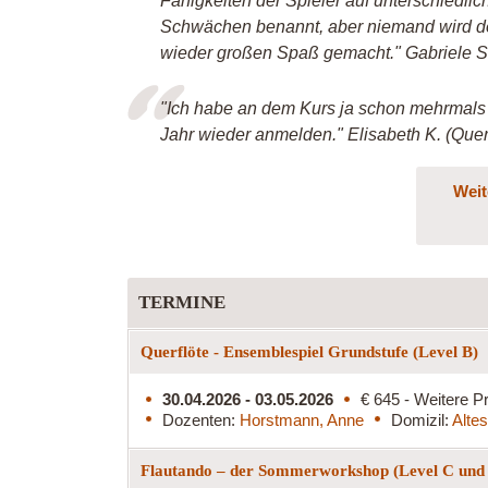
Fähigkeiten der Spieler auf unterschied
Schwächen benannt, aber niemand wird de
wieder großen Spaß gemacht." Gabriele S
"Ich habe an dem Kurs ja schon mehrmal
Jahr wieder anmelden." Elisabeth K. (Que
Weit
TERMINE
Querflöte - Ensemblespiel Grundstufe (Level B)
30.04.2026 - 03.05.2026
€ 645 - Weitere Pr
Dozenten:
Horstmann, Anne
Domizil:
Alte
Flautando – der Sommerworkshop (Level C und