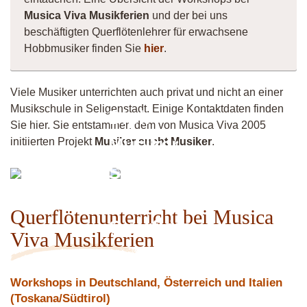
Musica Viva Musikferien
und der bei uns
beschäftigten Querflötenlehrer für erwachsene
Hobbmusiker finden Sie
hier
.
Viele Musiker unterrichten auch privat und nicht an einer
Musikschule in Seligenstadt. Einige Kontaktdaten finden
Dipl.-
Sie hier. Sie entstammen dem von Musica Viva 2005
Musiker
initiierten Projekt
Musiker sucht Musiker
.
Maureen
Saxophon
Celtic
/
Querflötenunterricht bei Musica
Querflöte
Viva Musikferien
Workshops in Deutschland, Österreich und Italien
(Toskana/Südtirol)