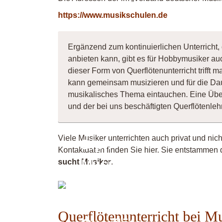
https://www.musikschulen.de
Ergänzend zum kontinuierlichen Unterricht,
anbieten kann, gibt es für Hobbymusiker au
dieser Form von Querflötenunterricht trifft 
kann gemeinsam musizieren und für die Dau
musikalisches Thema eintauchen. Eine Übe
und der bei uns beschäftigten Querflötenle
Viele Musiker unterrichten auch privat und nic
Dipl.-
Kontaktdaten finden Sie hier. Sie entstammen 
Musiker
sucht Musiker
.
Saxophon
/
Querflötenunterricht bei M