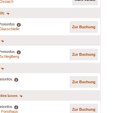
t Ossiach
 D)
Preisinfos
Zur Buchung
Glasschleife
Preisinfos
Zur Buchung
Schleglberg
eisinfos
Zur Buchung
eiten lassen
eisinfos
Zur Buchung
s Forsthaus