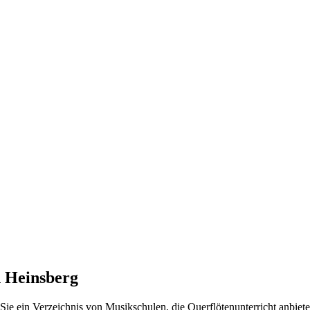
n Heinsberg
Sie ein Verzeichnis von Musikschulen, die Querflötenunterricht anbiet