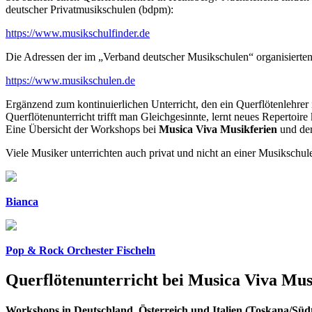
deutscher Privatmusikschulen (bdpm):
https://www.musikschulfinder.de
Die Adressen der im „Verband deutscher Musikschulen“ organisierten 
https://www.musikschulen.de
Ergänzend zum kontinuierlichen Unterricht, den ein Querflötenlehrer
Querflötenunterricht trifft man Gleichgesinnte, lernt neues Reperto
Eine Übersicht der Workshops bei
Musica Viva Musikferien
und der
Viele Musiker unterrichten auch privat und nicht an einer Musikschul
Bianca
Pop & Rock Orchester Fischeln
Querflötenunterricht bei Musica Viva Mus
Workshops in Deutschland, Österreich und Italien (Toskana/Südt