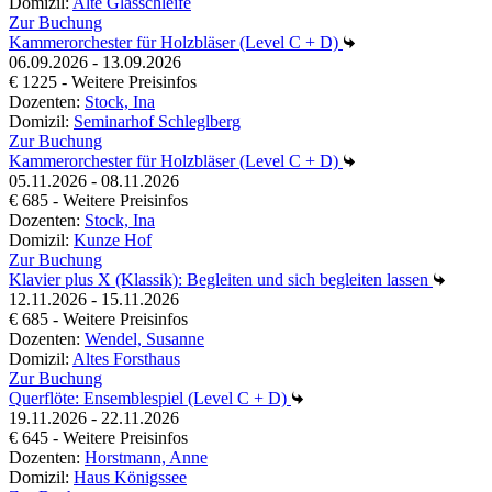
Domizil:
Alte Glasschleife
Zur Buchung
Kammerorchester für Holzbläser (Level C + D)
06.09.2026 - 13.09.2026
€ 1225 - Weitere Preisinfos
Dozenten:
Stock, Ina
Domizil:
Seminarhof Schleglberg
Zur Buchung
Kammerorchester für Holzbläser (Level C + D)
05.11.2026 - 08.11.2026
€ 685 - Weitere Preisinfos
Dozenten:
Stock, Ina
Domizil:
Kunze Hof
Zur Buchung
Klavier plus X (Klassik): Begleiten und sich begleiten lassen
12.11.2026 - 15.11.2026
€ 685 - Weitere Preisinfos
Dozenten:
Wendel, Susanne
Domizil:
Altes Forsthaus
Zur Buchung
Querflöte: Ensemblespiel (Level C + D)
19.11.2026 - 22.11.2026
€ 645 - Weitere Preisinfos
Dozenten:
Horstmann, Anne
Domizil:
Haus Königssee