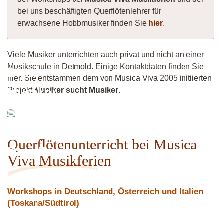
bei uns beschäftigten Querflötenlehrer für
erwachsene Hobbmusiker finden Sie
hier
.
Viele Musiker unterrichten auch privat und nicht an einer
Musikschule in Detmold. Einige Kontaktdaten finden Sie
Dipl.-
hier. Sie entstammen dem von Musica Viva 2005 initiierten
Musiker
Projekt
Musiker sucht Musiker
.
Saxophon
/
Querflötenunterricht bei Musica
Querflöte
Viva Musikferien
Workshops in Deutschland, Österreich und Italien
(Toskana/Südtirol)