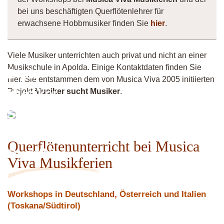
bei uns beschäftigten Querflötenlehrer für
erwachsene Hobbmusiker finden Sie
hier
.
Viele Musiker unterrichten auch privat und nicht an einer
Musikschule in Apolda. Einige Kontaktdaten finden Sie
Dipl.-
hier. Sie entstammen dem von Musica Viva 2005 initiierten
Musiker
Projekt
Musiker sucht Musiker
.
Saxophon
/
Querflötenunterricht bei Musica
Querflöte
Viva Musikferien
Workshops in Deutschland, Österreich und Italien
(Toskana/Südtirol)