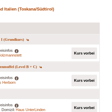
 Italien (Toskana/Südtirol)
g I (Grundkurs)
eisinfos
Kurs vorbei
olzmannstett
enmuffel (Level B + C)
eisinfos
Kurs vorbei
s Herborn
eisinfos
Kurs vorbei
Domizil:
Haus UnterLinden