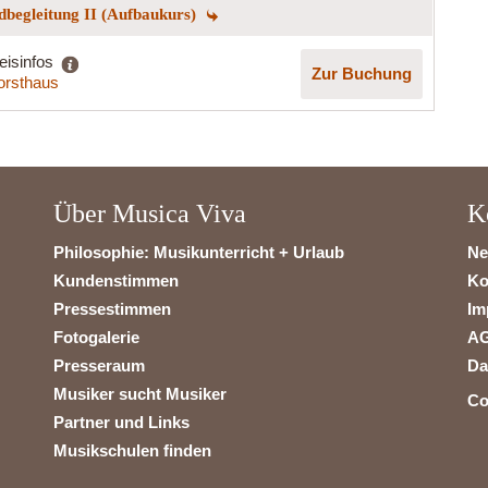
begleitung II (Aufbaukurs)
eisinfos
Zur Buchung
orsthaus
Über Musica Viva
K
Philosophie: Musikunterricht + Urlaub
Ne
Kundenstimmen
Ko
Pressestimmen
Im
Fotogalerie
A
Presseraum
Da
Musiker sucht Musiker
Co
Partner und Links
Musikschulen finden