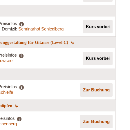
Preisinfos
Kurs vorbei
Domizil:
Seminarhof Schleglberg
onggestaltung für Gitarre (Level C)
reisinfos
Kurs vorbei
kowsee
Preisinfos
Zur Buchung
chleife
knüpfen
eisinfos
Zur Buchung
nnenberg