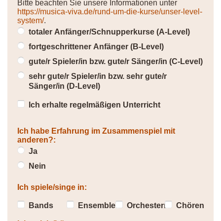
Bitte beachten Sie unsere Informationen unter
https://musica-viva.de/rund-um-die-kurse/unser-level-
system/
.
totaler Anfänger/Schnupperkurse (A-Level)
fortgeschrittener Anfänger (B-Level)
gute/r Spieler/in bzw. gute/r Sänger/in (C-Level)
sehr gute/r Spieler/in bzw. sehr gute/r
Sänger/in (D-Level)
Ich erhalte regelmäßigen Unterricht
Ich habe Erfahrung im Zusammenspiel mit
anderen?:
Ja
Nein
Ich spiele/singe in:
Bands
Ensembles
Orchestern
Chören